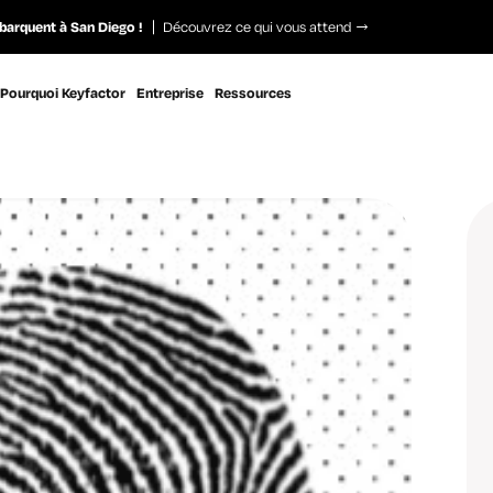
barquent à San Diego !
Découvrez ce qui vous attend
Pourquoi Keyfactor
Entreprise
Ressources