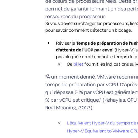
de cœurs de processeurs réels. Cette pra
permet de garantir le maintien des perf
ressources du processeur.
Si vous devez surcharger les processeurs, lise
pour savoir comment détecter un blocage.
Réviser le
Temps de préparation de l'uni
d'attente de l'UCP par envoi
(Hyper-V) su
pas bloquée en attendant le temps du p
Ce
billet
fournit les indications su
"À un moment donné, VMware recommanda
temps de préparation par vCPU. D'après
qui dépasse 5 % par vCPU est généraleme
% par vCPU est critique." (Kehayias, CP
Real Meaning, 2012)
L'équivalent
Hyper-V
du temps de d
Hyper-V Equivalent to VMware CP