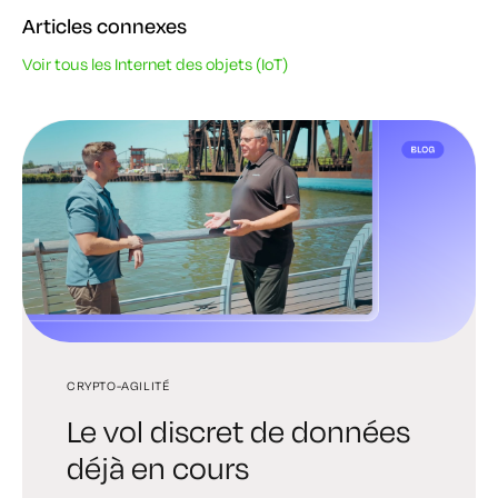
Articles connexes
Voir tous les Internet des objets (IoT)
CRYPTO-AGILITÉ
PQC
PQC
Le vol discret de données
PKI post-quantique : guide
La prochaine ère de la
déjà en cours
pratique de préparation à
confiance numérique se