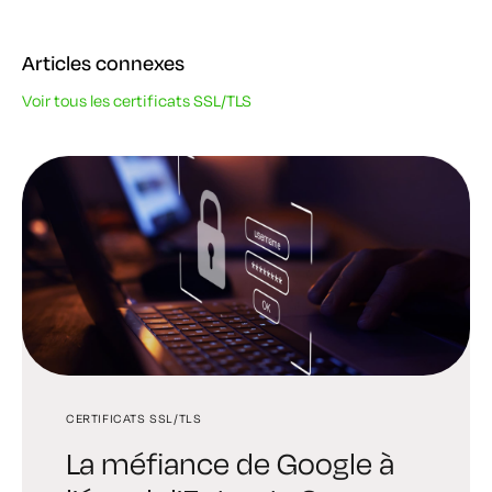
Articles connexes
Voir tous les certificats SSL/TLS
CERTIFICATS SSL/TLS
GESTION DES CERTIFICATS
GESTION DES CERTIFICATS
La méfiance de Google à
La façon la moins
Comment renouveler et