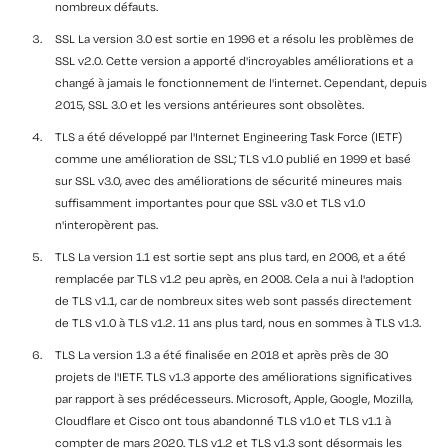
nombreux défauts.
SSL La version 3.0 est sortie en 1996 et a résolu les problèmes de
SSL v2.0. Cette version a apporté d'incroyables améliorations et a
changé à jamais le fonctionnement de l'internet. Cependant, depuis
2015, SSL 3.0 et les versions antérieures sont obsolètes.
TLS a été développé par l'Internet Engineering Task Force (IETF)
comme une amélioration de SSL; TLS v1.0 publié en 1999 et basé
sur SSL v3.0, avec des améliorations de sécurité mineures mais
suffisamment importantes pour que SSL v3.0 et TLS v1.0
n'interopèrent pas.
TLS La version 1.1 est sortie sept ans plus tard, en 2006, et a été
remplacée par TLS v1.2 peu après, en 2008. Cela a nui à l'adoption
de TLS v1.1, car de nombreux sites web sont passés directement
de TLS v1.0 à TLS v1.2. 11 ans plus tard, nous en sommes à TLS v1.3.
TLS La version 1.3 a été finalisée en 2018 et après près de 30
projets de l'IETF. TLS v1.3 apporte des améliorations significatives
par rapport à ses prédécesseurs. Microsoft, Apple, Google, Mozilla,
Cloudflare et Cisco ont tous abandonné TLS v1.0 et TLS v1.1 à
compter de mars 2020. TLS v1.2 et TLS v1.3 sont désormais les