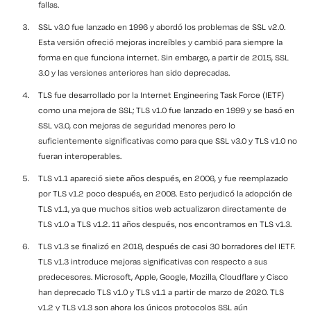
fallas.
SSL v3.0 fue lanzado en 1996 y abordó los problemas de SSL v2.0.
Esta versión ofreció mejoras increíbles y cambió para siempre la
forma en que funciona internet. Sin embargo, a partir de 2015, SSL
3.0 y las versiones anteriores han sido deprecadas.
TLS fue desarrollado por la Internet Engineering Task Force (IETF)
como una mejora de SSL; TLS v1.0 fue lanzado en 1999 y se basó en
SSL v3.0, con mejoras de seguridad menores pero lo
suficientemente significativas como para que SSL v3.0 y TLS v1.0 no
fueran interoperables.
TLS v1.1 apareció siete años después, en 2006, y fue reemplazado
por TLS v1.2 poco después, en 2008. Esto perjudicó la adopción de
TLS v1.1, ya que muchos sitios web actualizaron directamente de
TLS v1.0 a TLS v1.2. 11 años después, nos encontramos en TLS v1.3.
TLS v1.3 se finalizó en 2018, después de casi 30 borradores del IETF.
TLS v1.3 introduce mejoras significativas con respecto a sus
predecesores. Microsoft, Apple, Google, Mozilla, Cloudflare y Cisco
han deprecado TLS v1.0 y TLS v1.1 a partir de marzo de 2020. TLS
v1.2 y TLS v1.3 son ahora los únicos protocolos SSL aún