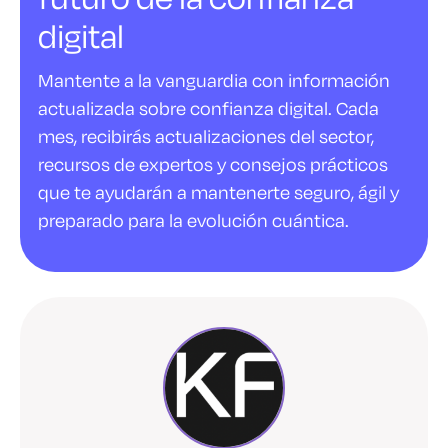
digital
Mantente a la vanguardia con información
actualizada sobre confianza digital. Cada
mes, recibirás actualizaciones del sector,
recursos de expertos y consejos prácticos
que te ayudarán a mantenerte seguro, ágil y
preparado para la evolución cuántica.