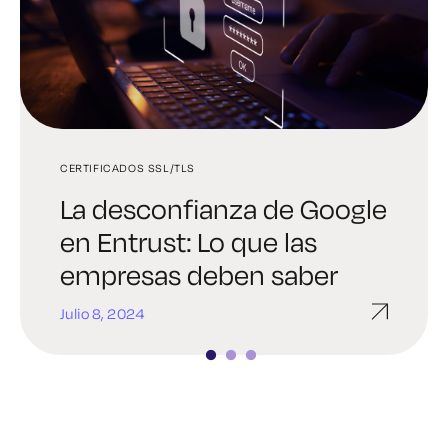
CERTIFICADOS SSL/TLS
GESTIÓN DE CERTIFICADOS
GESTIÓN DE CERTIFICADOS
La desconfianza de Google
La forma menos
Cómo renovar y
en Entrust: Lo que las
estresante de arreglar un
automatizar certificados
empresas deben saber
certificado caducado SSL
SSL
Julio 8, 2024
Junio 20, 2024
Junio 13, 2024