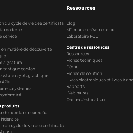
Ressources
n du cycle de vie des certificats
Blog
PKI moderne
KF pour les développeurs
e service
Laboratoire PQC
Centre de ressources
re en matière de découverte
Ressources
que
Fiches techniques
e signature
Démo
n tant que service
Fiches de solution
 posture cryptographique
Livres électroniques et livres blan
 APIs
Rapports
des écosystèmes
Webinaires
 conformité
Centre d'éducation
s produits
code rapide et sécurisée
 l'identité
n du cycle de vie des certificats
lés SSH