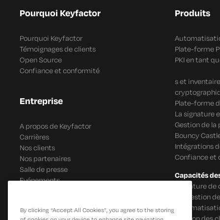
Pourquoi Keyfactor
Produits
Pourquoi Keyfactor
Automatisatio
Témoignages de clients
Plate-forme 
Open Source
PKI en tant qu
Confiance et conformité
s et inventai
cryptographi
Entreprise
Plate-forme d
La signature e
Gestion de la
A propos de Keyfactor
Bouncy Castle
Carrières
Intégrations 
Nos clients
Confiance et
Nos partenaires
Salle de presse
Capacités de
Evénements
Signature de 
IoT Gestion de
Automatisatio
By clicking “Accept All Cookies”, you agree to the storing
Gestion des c
of cookies on your device to enhance site navigation,