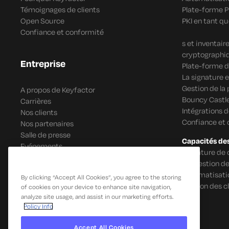
Témoignages de clients
Plate-forme 
Open Source
PKI en tant qu
Confiance et conformité
s et inventai
cryptographi
Entreprise
Plate-forme d
La signature e
Gestion de la
A propos de Keyfactor
Bouncy Castle
Carrières
Intégrations 
Nos clients
Confiance et
Nos partenaires
Salle de presse
Capacités de
Evénements
Signature de 
IoT Gestion de
Automatisatio
By clicking “Accept All Cookies”, you agree to the storing
Gestion des c
of cookies on your device to enhance site navigation,
analyze site usage, and assist in our marketing efforts.
Policy Info
Accept All Cookies