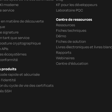
PKI moderne
KF pour les développeurs
e service
Laboratoire PQC
Centre de ressources
re en matière de découverte
Ressources
que
Fiches techniques
e signature
Démo
n tant que service
Fiches de solution
 posture cryptographique
Livres électroniques et livres blan
 APIs
Rapports
des écosystèmes
Webinaires
 conformité
Centre d'éducation
s produits
code rapide et sécurisée
 l'identité
n du cycle de vie des certificats
lés SSH