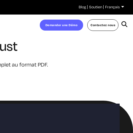
Blog
Soutien
Français
Demander une Démo
Contactez nous
rust
mplet au format PDF.