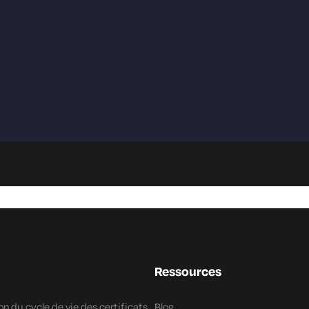
Ressources
n du cycle de vie des certificats
Blog