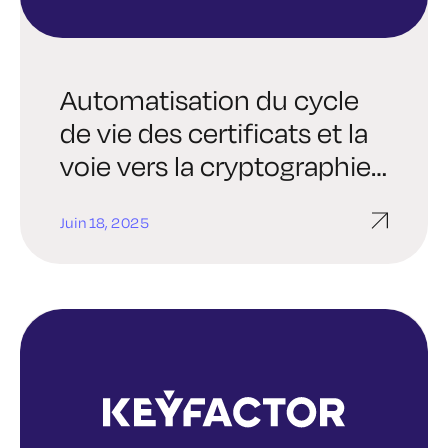
Automatisation du cycle
de vie des certificats et la
voie vers la cryptographie
post-quantique (PQC)
Juin 18, 2025
avec F5