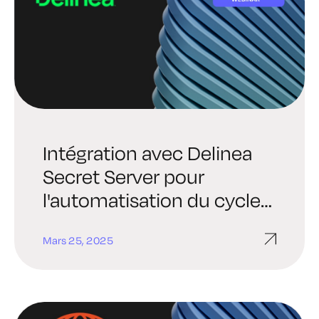
Intégration avec Delinea
Secret Server pour
l'automatisation du cycle
de vie des certificats
Mars 25, 2025
sécurisés