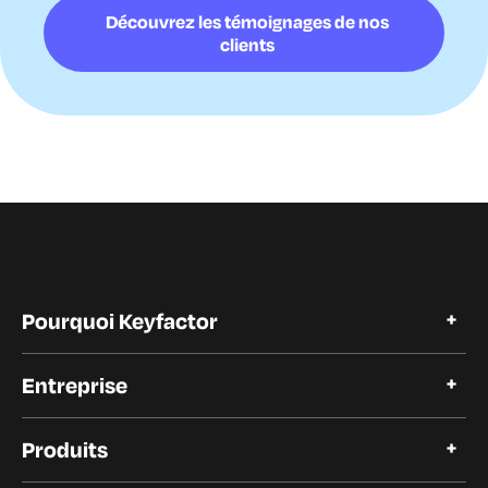
Découvrez les témoignages de nos
clients
Pourquoi Keyfactor
Pourquoi Keyfactor
Entreprise
Témoignages de clients
Open Source
A propos de Keyfactor
Confiance et conformité
Produits
Carrières
Nos clients