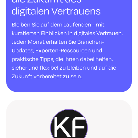
digitalen Vertrauens
Bleiben Sie auf dem Laufenden - mit
kuratierten Einblicken in digitales Vertrauen.
Jeden Monat erhalten Sie Branchen-
Updates, Experten-Ressourcen und
praktische Tipps, die Ihnen dabei helfen,
sicher und flexibel zu bleiben und auf die
Zukunft vorbereitet zu sein.