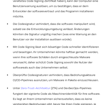
veraltetes Code Signing-Zertifikat haben), kann der Computer eine
Benutzerwarnung auslösen, um zu bestätigen, dass er dem
Entwickler der softwarevertraut und das Programm installieren
möchte.
Die Codesignatur verhindert, dass die software manipuliert wird,
sobald sie die Entwicklungsumgebung verlässt. Änderungen
könnten die Signatur ungültig machen (was eine Warnung an den
Benutzer vor der Installation auslösen würde).
Mit Code Signing lässt sich bösartiger Code schneller identifizieren
und beseitigen. Ihr Unternehmen könnte haftbar gemacht werden,
wenn Ihre software Schäden durch eingeschleuste Malware
verursacht, daher schützt Code Signing sowohl die Nutzer der
softwareals auch das Unternehmen selbst.
Überprüfte Codesignaturen verhindern, dass Bedrohungsakteure
CI/CD-Pipelines ausnutzen, um Malware in Pakete einzuschleusen.
Unter
Zero-Trust-Architektur
(ZTA) und DevSecOps-Pipelines
fungiert der signierte Code als Maschinenidentität für Ihre software.
Es liegt an Ihrem Unternehmen sicherzustellen, dass es keine
versteckten Bedrohungen gibt, bevor Sie Ihren Code signieren. Je