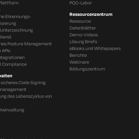
Plattform
PQC-Labor
e
Ressourcenzentrum
che Erkennungs-
Ressource
isierung
Datenblätter
 Unterzeichnung
Demo-Videos
Dienst
Lösung Briefs
ches Posture Management
eBooks und Whitepapers
 APIs
Berichte
tegrationen
Webinare
d Compliance
Bildungszentrum
keiten
 sicheres Code Signing
tsmanagement
ung des Lebenszyklus von
lverwaltung