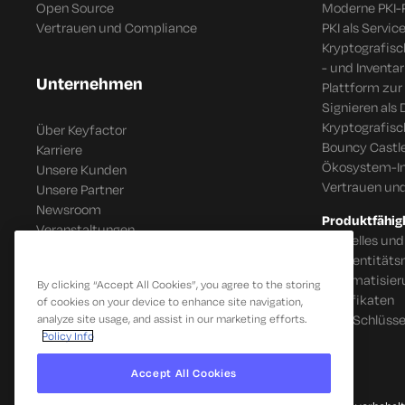
Open Source
Moderne PKI-
Vertrauen und Compliance
PKI als Servic
Kryptografis
- und Inventar
Unternehmen
Plattform zur
Signieren als 
Kryptografis
Über Keyfactor
Bouncy Castle
Karriere
Ökosystem-In
Unsere Kunden
Vertrauen un
Unsere Partner
Newsroom
Produktfähig
Veranstaltungen
Schnelles und
IoT Identitä
Automatisier
By clicking “Accept All Cookies”, you agree to the storing
Zertifikaten
of cookies on your device to enhance site navigation,
SSH-Schlüsse
analyze site usage, and assist in our marketing efforts.
Policy Info
Accept All Cookies