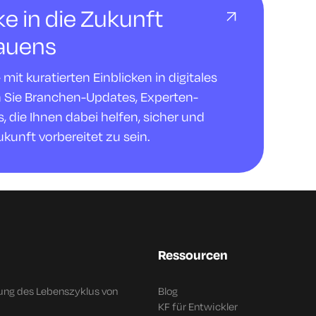
cke in die Zukunft
rauens
it kuratierten Einblicken in digitales
n Sie Branchen-Updates, Experten-
 die Ihnen dabei helfen, sicher und
ukunft vorbereitet zu sein.
Ressourcen
ung des Lebenszyklus von
Blog
KF für Entwickler