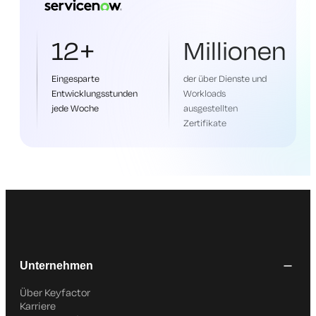
12+
Millionen
Eingesparte
der über Dienste und
Entwicklungsstunden
Workloads
jede Woche
ausgestellten
Zertifikate
Unternehmen
Über Keyfactor
Karriere