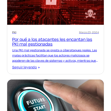
PKI
Marzo 25, 2024
Por qué a los atacantes les encantan las
PKI mal gestionadas
Una PKI mal gestionada se presta a ciberataques reales. Las
malas prácticas facilitan que los actores maliciosos se
apoderen de las claves de sistemas y activos, mientras que
los puntos ciegos que estas prácticas crean les dan espacio
Seguir leyendo
para moverse y habitar dentro de los sistemas organizativos.