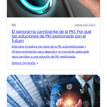
PKI
Febrero 28, 2024
El panorama cambiante de la PKI: Por qué
las soluciones de PKI gestionada son el
futuro
Este blog investiga los retos de la PKI autogestionada y
ofrece orientación para descubrir el momento adecuado
para cambiar a una solución de PKI gestionada.
Seguir leyendo