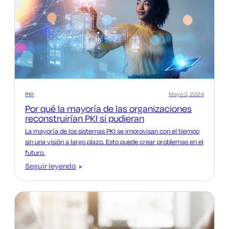
PKI
Mayo 3, 2024
Por qué la mayoría de las organizaciones
reconstruirían PKI si pudieran
La mayoría de los sistemas PKI se improvisan con el tiempo
sin una visión a largo plazo. Esto puede crear problemas en el
futuro.
Seguir leyendo