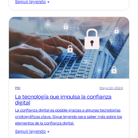
Seguir leyendo
PKI
Mayo 30, 2024
La tecnología que impulsa la confianza
digital
La confianza digital es posible gracias a algunas tecnologías
criptográficas clave. Sigue leyendo para saber más sobre los
elementos de la confianza digital.
Seguir leyendo