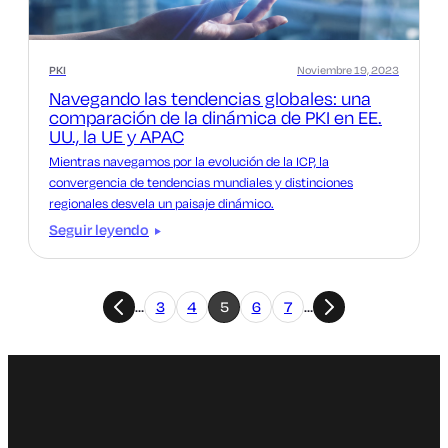
PKI
Noviembre 19, 2023
Navegando las tendencias globales: una
comparación de la dinámica de PKI en EE.
UU., la UE y APAC
Mientras navegamos por la evolución de la ICP, la
convergencia de tendencias mundiales y distinciones
regionales desvela un paisaje dinámico.
Seguir leyendo
…
3
4
5
6
7
…