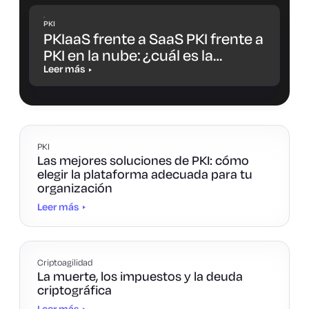
PKI
PKIaaS frente a SaaS PKI frente a
PKI en la nube: ¿cuál es la
diferencia y cuál es la opción
Leer más
más adecuada para ti?
PKI
Las mejores soluciones de PKI: cómo
elegir la plataforma adecuada para tu
organización
Leer más
Criptoagilidad
La muerte, los impuestos y la deuda
criptográfica
Leer más