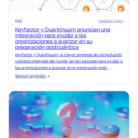
PQC
Febrero 6, 2024
Keyfactor y Quantinuum anuncian una
integración para ayudar a las
organizaciones a avanzar en su
preparación postcuántica
Keyfactor y Quantinuum, la mayor empresa de computación
cuántica integrada del mundo, se han asociado para ayudar a
las organizaciones a avanzar en la preparación post-
cuántica.
Seguir leyendo