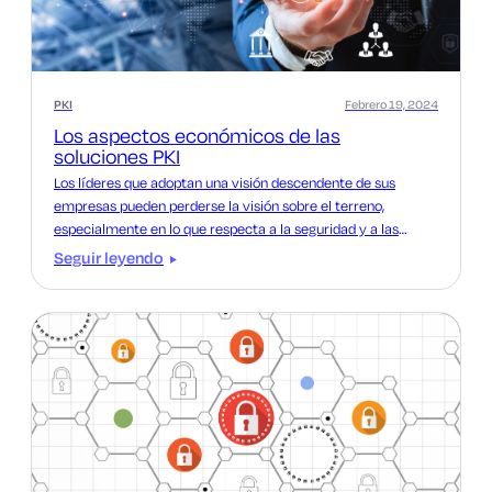
PKI
Febrero 19, 2024
Los aspectos económicos de las
soluciones PKI
Los líderes que adoptan una visión descendente de sus
empresas pueden perderse la visión sobre el terreno,
especialmente en lo que respecta a la seguridad y a las
minucias técnicas implicadas en el mantenimiento de los
Seguir leyendo
procesos digitales que mantienen el negocio en marcha.