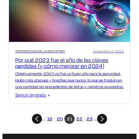
TENDENCIAS DE LA INDUSTRIA
Diciembre 15, 2023
Por qué 2023 fue el año de las claves
perdidas (y cómo mejorar en 2024)
Objetivamente, 2023 no fue un buen año para la seguridad.
Hubo más ataques y brechas que nunca, lo que se tradujo en
una cantidad sin precedentes de datos y registros expuestos.
Seguir leyendo
…
19
20
21
22
23
…