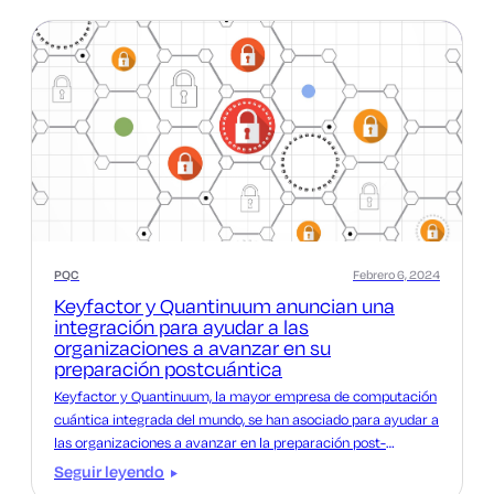
PQC
Febrero 6, 2024
Keyfactor y Quantinuum anuncian una
integración para ayudar a las
organizaciones a avanzar en su
preparación postcuántica
Keyfactor y Quantinuum, la mayor empresa de computación
cuántica integrada del mundo, se han asociado para ayudar a
las organizaciones a avanzar en la preparación post-
cuántica.
Seguir leyendo