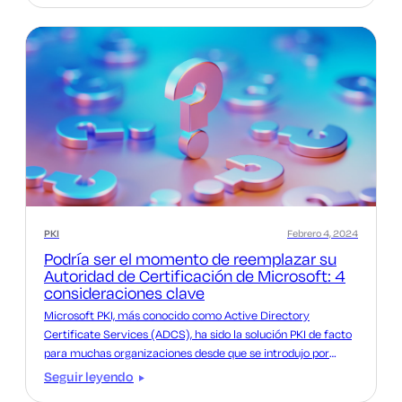
PKI
Febrero 4, 2024
Podría ser el momento de reemplazar su
Autoridad de Certificación de Microsoft: 4
consideraciones clave
Microsoft PKI, más conocido como Active Directory
Certificate Services (ADCS), ha sido la solución PKI de facto
para muchas organizaciones desde que se introdujo por
primera vez en el año 2000.
Seguir leyendo