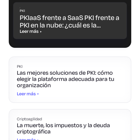
PKI
PKIaaS frente a SaaS PKI frente a
PKI en la nube: ¿cuál es la
diferencia y cuál es la opción
Leer más
más adecuada para ti?
PKI
Las mejores soluciones de PKI: cómo
elegir la plataforma adecuada para tu
organización
Leer más
Criptoagilidad
La muerte, los impuestos y la deuda
criptográfica
Leer más