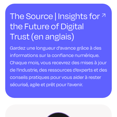
The Source | Insights for
the Future of Digital
Trust (en anglais)
Gardez une longueur d'avance grâce à des
informations sur la confiance numérique.
Chaque mois, vous recevrez des mises à jour
de l'industrie, des ressources d'experts et des
conseils pratiques pour vous aider à rester
sécurisé, agile et prêt pour l'avenir.