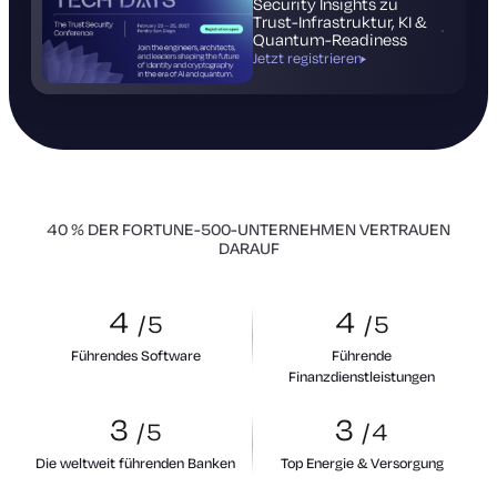
Security Insights zu
Trust-Infrastruktur, KI &
Quantum-Readiness
Jetzt registrieren
40 % DER FORTUNE-500-UNTERNEHMEN VERTRAUEN
DARAUF
4
4
/
5
/
5
Führendes Software
Führende
Finanzdienstleistungen
3
3
/
5
/
4
Die weltweit führenden Banken
Top Energie & Versorgung