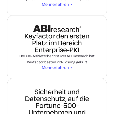
zum Ende der Lebensdauer
Mehr erfahren
Mehr erfahren
Mehr erfahren
Keyfactor den ersten
Platz im Bereich
Enterprise-PKI
Der PKI-Anbieterbericht von ABI Research hat
Keyfactor besten PKI-Lösung gekürt
Mehr erfahren
Sicherheit und
Datenschutz, auf die
Fortune-500-
Unternehmen und