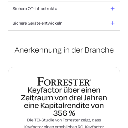
Sichere OT-Infrastruktur
Sichere Geräte entwickeln
Beenden Sie störende
Zertifikatsausfälle
Modernisieren Sie Ihre PKI- und
Anerkennung in der Branche
CA-Infrastruktur
Sichere DevOps- und CI/CD-
Mehr erfahren
Umgebungen
Kryptografische Flexibilität und
Mehr erfahren
Ausfallsicherheit erreichen
Keyfactor über einen
Zero-Trust für agentenbasierte
Mehr erfahren
Zeitraum von drei Jahren
KI-Sicherheit aktivieren
eine Kapitalrendite von
Mehr erfahren
356 %
Sichere OT-Infrastruktur
Sichere IoT vom Entwurf bis
Die TEI-Studie von Forrester zeigt, dass
Mehr erfahren
Keyfactor einen erheblichen ROI Keyfactor