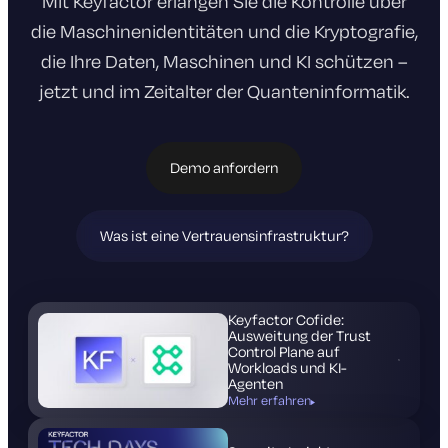
Mit Keyfactor erlangen Sie die Kontrolle über
die Maschinenidentitäten und die Kryptografie,
die Ihre Daten, Maschinen und KI schützen –
jetzt und im Zeitalter der Quanteninformatik.
Demo anfordern
Was ist eine Vertrauensinfrastruktur?
(wird
in
einem
neuen
Tab
Keyfactor Cofide:
geöffnet)
Ausweitung der Trust
Control Plane auf
Workloads und KI-
Agenten
Mehr erfahren