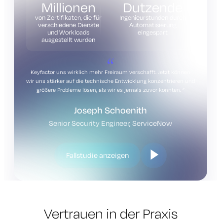
Millionen
Dutzende
von Zertifikaten, die für
Ingenieurstunden durch
verschiedene Dienste
Automatisierung
und Workloads
eingespart
ausgestellt wurden
Keyfactor uns wirklich mehr Freiraum verschafft. Jetzt können
wir uns stärker auf die technische Entwicklung konzentrieren und
größere Probleme lösen, als wir es jemals zuvor konnten.
Joseph Schoenith
Senior Security Engineer, ServiceNow
Fallstudie anzeigen
Vertrauen in der Praxis