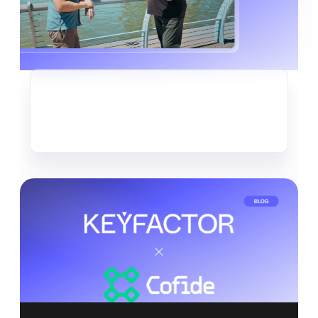
KRYPTO-AGILITÄT
Der stille Datendiebstahl, der
bereits im Gange ist
Mehr lesen