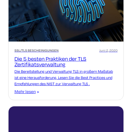
SSL/TLS BESCHEINIGUNGEN
Juni 2, 2020
Die 5 besten Praktiken der TLS
Zertifikatsverwaltung
Die Bereitstellung und Verwaltung TLS in großem Maßstab
ist eine Herausforderung. Lesen Sie die Best Practices und
Empfehlungen des NIST zur Verwaltung TLS .
Mehr lesen