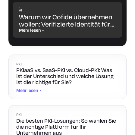
AI
Warum wir Cofide übernehmen
wollen: Verifizierte Identität für
Workloads und KI-Agenten
Mehr lesen
PKI
PKIaaS vs. SaaS-PKI vs. Cloud-PKI: Was
ist der Unterschied und welche Lösung
ist die richtige für Sie?
Mehr lesen
PKI
Die besten PKI-Lösungen: So wählen Sie
die richtige Plattform für Ihr
Unternehmen aus