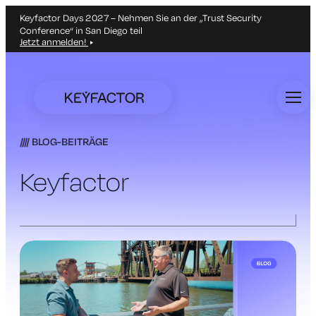
Keyfactor Days 2027 – Nehmen Sie an der „Trust Security
Conference“ in San Diego teil
Jetzt anmelden!
Zum
Hauptinhalt
springen
BLOG-BEITRÄGE
Keyfactor