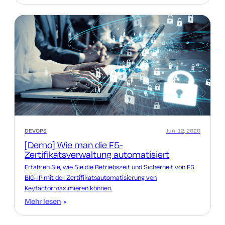
DEVOPS
Juni 12, 2020
[Demo] Wie man die F5-
Zertifikatsverwaltung automatisiert
Erfahren Sie, wie Sie die Betriebszeit und Sicherheit von F5
BIG-IP mit der Zertifikatsautomatisierung von
Keyfactormaximieren können.
Mehr lesen