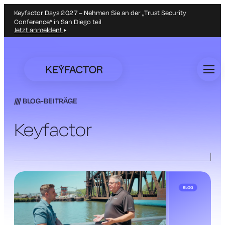
Keyfactor Days 2027 – Nehmen Sie an der „Trust Security
Conference“ in San Diego teil
Jetzt anmelden!
Zum
Hauptinhalt
springen
BLOG-BEITRÄGE
Keyfactor