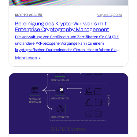
KRYPTO-AGILITÄT
August 27, 2020
Bereinigung des Krypto-Wirrwarrs mit
Enterprise Cryptography Management
Die Verwaltung von Schlüsseln und Zertifikaten für SSH,TLS
und andere PKI-bezogene Vorgänge kann zu einem
kryptografischen Durcheinander führen. Hier erfahren Sie,
wie Sie das Problem mit einem Framework beheben können.
Mehr lesen