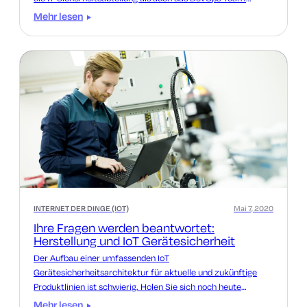
zufriedenstellt.
Mehr lesen
INTERNET DER DINGE (IOT)
Mai 7, 2020
Ihre Fragen werden beantwortet:
Herstellung und IoT Gerätesicherheit
Der Aufbau einer umfassenden IoT
Gerätesicherheitsarchitektur für aktuelle und zukünftige
Produktlinien ist schwierig. Holen Sie sich noch heute
Antworten auf Ihre IoT Gerätefragen.
Mehr lesen