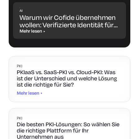
AI
Warum wir Cofide übernehmen
wollen: Verifizierte Identität für
Workloads und KI-Agenten
Mehr lesen
PKI
PKIaaS vs. SaaS-PKI vs. Cloud-PKI: Was
ist der Unterschied und welche Lösung
ist die richtige für Sie?
Mehr lesen
PKI
Die besten PKI-Lösungen: So wählen Sie
die richtige Plattform für Ihr
Unternehmen aus