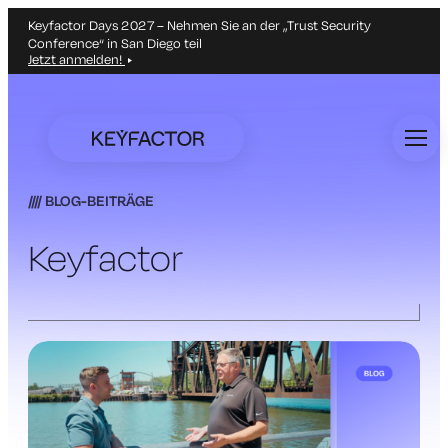
Keyfactor Days 2027 – Nehmen Sie an der „Trust Security
Conference“ in San Diego teil
Jetzt anmelden!
Zum
Hauptinhalt
springen
BLOG-BEITRÄGE
Keyfactor