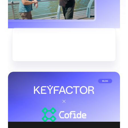
KRYPTO-AGILITÄT
Der stille Datendiebstahl, der
bereits im Gange ist
Mehr lesen