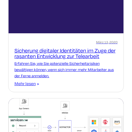
März 13, 2020
Sicherung digitaler Identitäten im Zuge der
rasanten Entwicklung zur Telearbeit
Erfahren Sie, wie Sie potenzielle Sicherheitsrisiken
bewältigen können, wenn sich immer mehr Mitarbeiter aus
der Ferne anmelden.
Mehr lesen