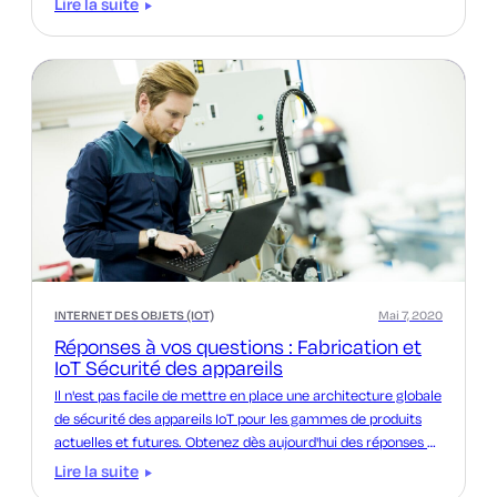
Lire la suite
INTERNET DES OBJETS (IOT)
Mai 7, 2020
Réponses à vos questions : Fabrication et
IoT Sécurité des appareils
Il n'est pas facile de mettre en place une architecture globale
de sécurité des appareils IoT pour les gammes de produits
actuelles et futures. Obtenez dès aujourd'hui des réponses à
vos questions sur les appareils IoT .
Lire la suite