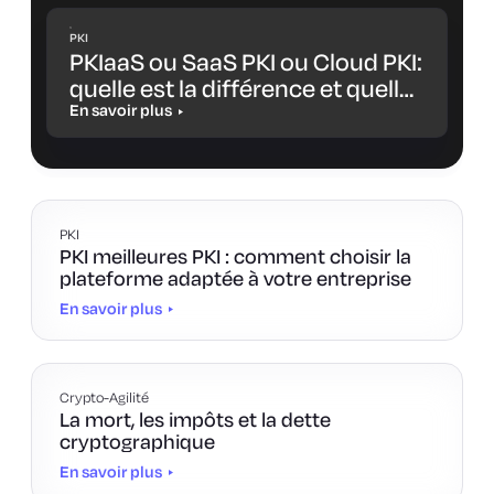
PKI
PKIaaS ou SaaS PKI ou Cloud PKI:
quelle est la différence et quelle
solution vous convient le mieux
En savoir plus
?
PKI
PKI meilleures PKI : comment choisir la
plateforme adaptée à votre entreprise
En savoir plus
Crypto-Agilité
La mort, les impôts et la dette
cryptographique
En savoir plus