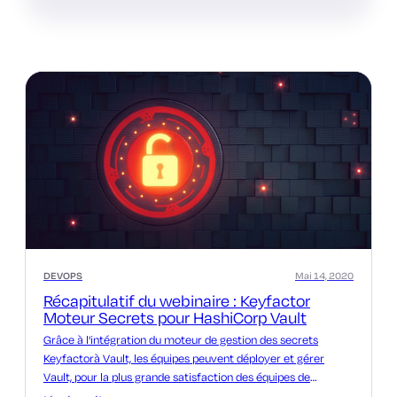
DEVOPS
Mai 14, 2020
Récapitulatif du webinaire : Keyfactor
Moteur Secrets pour HashiCorp Vault
Grâce à l'intégration du moteur de gestion des secrets
Keyfactorà Vault, les équipes peuvent déployer et gérer
Vault, pour la plus grande satisfaction des équipes de
sécurité informatique et de DevOps.