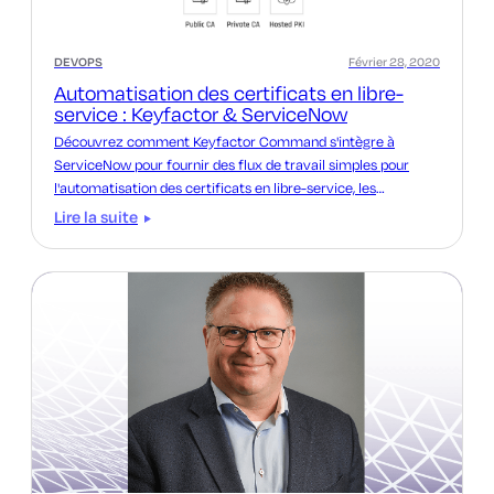
DEVOPS
Février 28, 2020
Automatisation des certificats en libre-
service : Keyfactor & ServiceNow
Découvrez comment Keyfactor Command s'intègre à
ServiceNow pour fournir des flux de travail simples pour
l'automatisation des certificats en libre-service, les
demandes, les renouvellements et plus encore.
Lire la suite