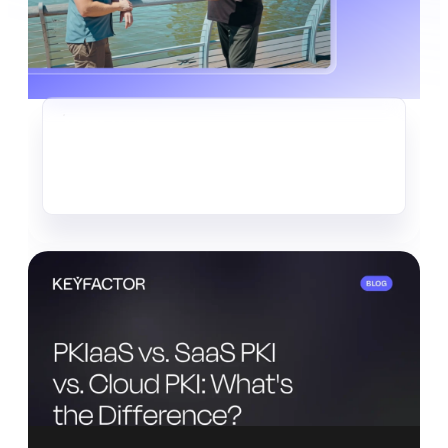
CRYPTO-AGILITÉ
Le vol discret de données déjà
en cours
En savoir plus