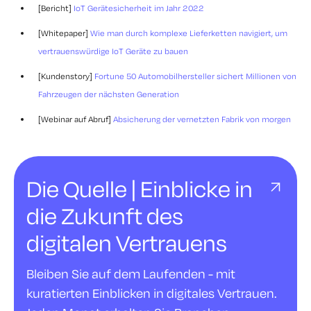
[Bericht]
IoT Gerätesicherheit im Jahr 2022
[Whitepaper]
Wie man durch komplexe Lieferketten navigiert, um
vertrauenswürdige IoT Geräte zu bauen
[Kundenstory]
Fortune 50 Automobilhersteller sichert Millionen von
Fahrzeugen der nächsten Generation
[Webinar auf Abruf]
Absicherung der vernetzten Fabrik von morgen
Die Quelle | Einblicke in
die Zukunft des
digitalen Vertrauens
Bleiben Sie auf dem Laufenden - mit
kuratierten Einblicken in digitales Vertrauen.