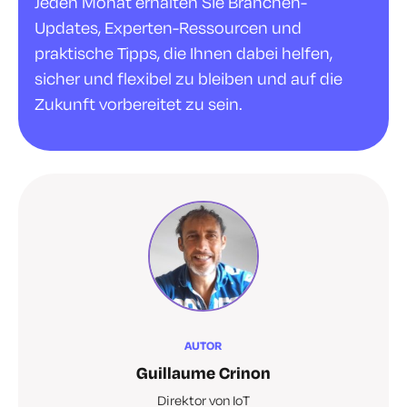
Jeden Monat erhalten Sie Branchen-
Updates, Experten-Ressourcen und
praktische Tipps, die Ihnen dabei helfen,
sicher und flexibel zu bleiben und auf die
Zukunft vorbereitet zu sein.
AUTOR
Guillaume Crinon
Direktor von IoT