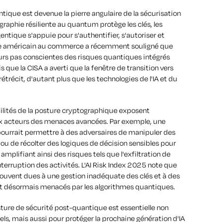
tique est devenue la pierre angulaire de la sécurisation
raphie résiliente au quantum protège les clés, les
agentique s'appuie pour s'authentifier, s'autoriser et
re américain au commerce a récemment souligné que
ours pas conscientes des risques quantiques intégrés
que la CISA a averti que la fenêtre de transition vers
récit, d'autant plus que les technologies de l'IA et du
bilités de la posture cryptographique exposent
x acteurs des menaces avancées. Par exemple, une
urrait permettre à des adversaires de manipuler des
ou de récolter des logiques de décision sensibles pour
 amplifiant ainsi des risques tels que l'exfiltration de
nterruption des activités. L'AI Risk Index 2025 note que
ouvent dues à une gestion inadéquate des clés et à des
nt désormais menacés par les algorithmes quantiques.
ture de sécurité post-quantique est essentielle non
els, mais aussi pour protéger la prochaine génération d'IA