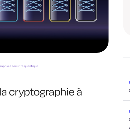
graphie à sécurité quantique
la cryptographie à
e