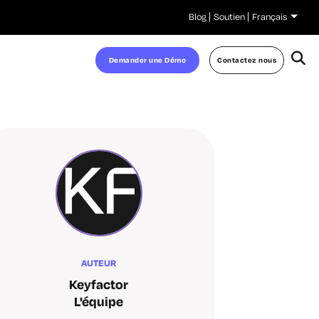
Blog
Soutien
Français
Demander une Démo
Contactez nous
AUTEUR
Keyfactor
L'équipe