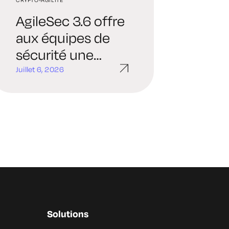
AgileSec 3.6 offre
aux équipes de
sécurité une
meilleure
Juillet 6, 2026
visibilité, un
contrôle accru et
une transition
plus rapide vers
l'agilité
cryptographique
Solutions