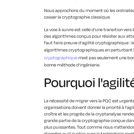
Nous approchons du moment où les ordinateur
casser la cryptographie classique.
La voie à suivre est celle d'une transition ver
des algorithmes conçus pour résister aux attaq
faut faire preuve d'agilité cryptographique : 
algorithmes cryptographiques en perturbant le
cryptographique
n'est pas seulement une bonn
bonne méthode d'ingénierie.
Pourquoi l'agilit
La nécessité de migrer vers la PQC est urgente,
organisations doivent donner la priorité à l'agi
croître et les progrès de la cryptanalyse rend
grande partie de la cryptographie conçue dan
plus puissantes. Tout comme nous n'attendon
d'années qu'il rivalise avec la technologie m