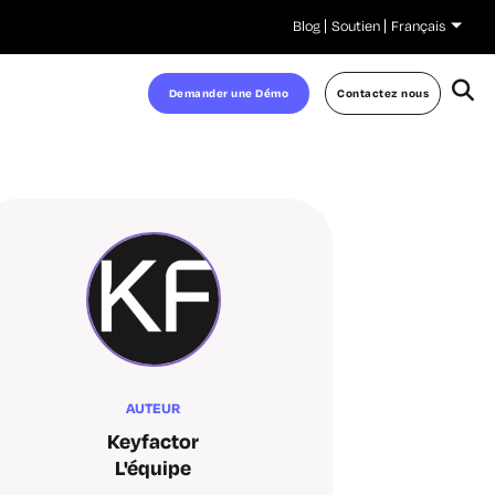
Blog
Soutien
Français
Demander une Démo
Contactez nous
AUTEUR
Keyfactor
L'équipe