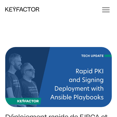
Déploiement rapide de EJBCA et