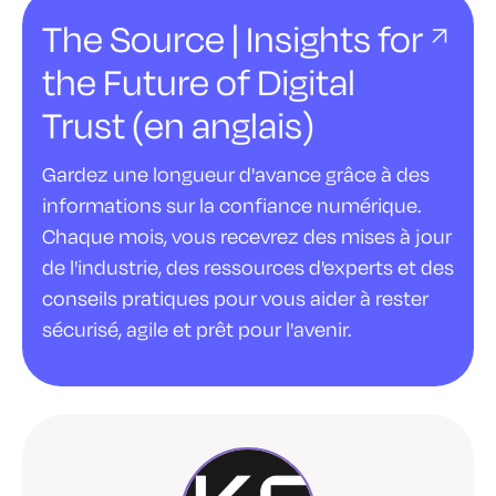
The Source | Insights for
the Future of Digital
Trust (en anglais)
Gardez une longueur d'avance grâce à des
informations sur la confiance numérique.
Chaque mois, vous recevrez des mises à jour
de l'industrie, des ressources d'experts et des
conseils pratiques pour vous aider à rester
sécurisé, agile et prêt pour l'avenir.