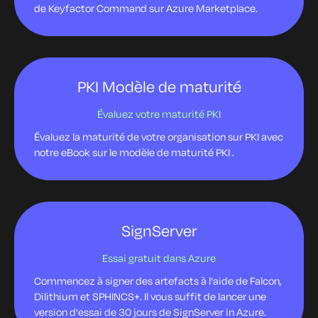
de
Keyfactor
Command sur Azure Marketplace.
PKI Modèle de maturité
Évaluez votre maturité PKI
Évaluez la maturité de votre organisation sur PKI avec
notre eBook sur le modèle de maturité PKI .
SignServer
Essai gratuit dans Azure
Commencez à signer des artefacts à l'aide de Falcon,
Dilithium et SPHINCS+. Il vous suffit de lancer une
version d'essai de 30 jours de SignServer in Azure.