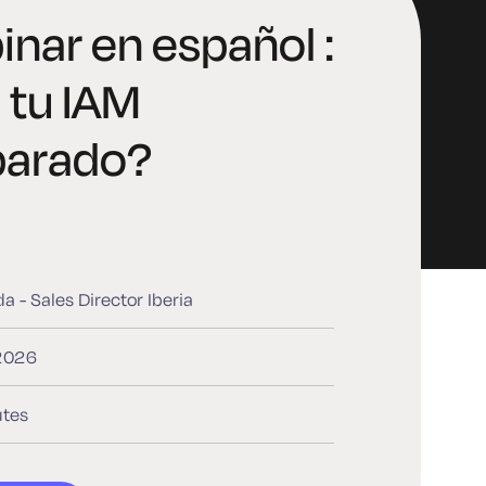
nar en español :
 tu IAM
parado?
da - Sales Director Iberia
 2026
tes