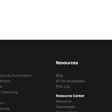
Resources
ifecycle Automation
Blog
latform
KF for Developers
ce
PQC Lab
c Discovery
Resource Center
Resource
orm
Datasheets
ervice