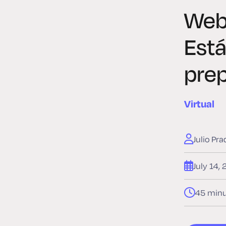
Webi
Está
pre
Virtual
Julio Pra
July 14,
45 minu