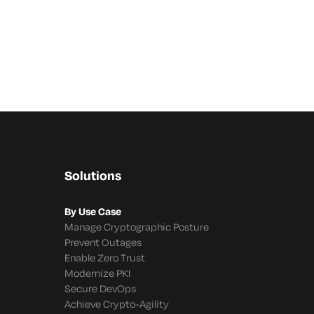
Solutions
By Use Case
Manage Cryptographic Posture
Prevent Outages
Enable Zero Trust
Modernize PKI
Secure DevOps
Achieve Crypto-Agility