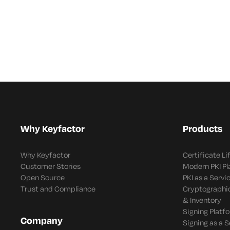
Why Keyfactor
Products
Why Keyfactor
Certificate L
Customer Stories
Modern PKI P
Open Source
PKI as a Servi
Trust and Compliance
Cryptographi
& Inventory
Signing Platf
Company
Signing as a S