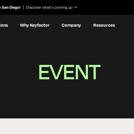
o San Diego!
Discover what’s coming up
ions
Why Keyfactor
Company
Resources
EVENT