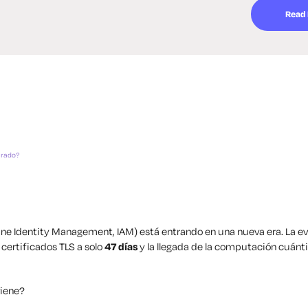
Read
arado?
e Identity Management, IAM) está entrando en una nueva era. La evol
s certificados TLS a solo
47 días
y la llegada de la computación cuántic
viene?